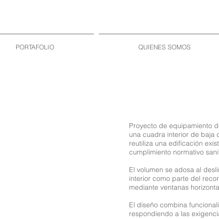
PORTAFOLIO
QUIENES SOMOS
Proyecto de equipamiento de
una cuadra interior de baja
reutiliza una edificación exi
cumplimiento normativo sanit
El volumen se adosa al desli
interior como parte del recor
mediante ventanas horizontal
El diseño combina funcionali
respondiendo a las exigencia