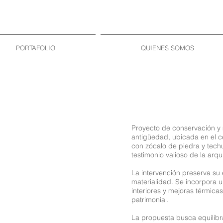
PORTAFOLIO
QUIENES SOMOS
Proyecto de conservación y
antigüedad, ubicada en el ce
con zócalo de piedra y tech
testimonio valioso de la arqui
La intervención preserva su 
materialidad. Se incorpora un
interiores y mejoras térmica
patrimonial.
La propuesta busca equilib