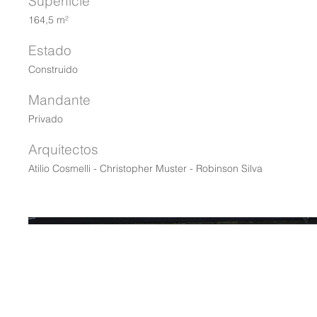
Superficie
164,5 m²
Estado
Construido
Mandante
Privado
Arquitectos
Atilio Cosmelli - Christopher Muster - Robinson Silva